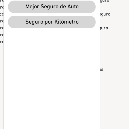
ro de auto CDMX
¿Cuánto cuesta un seguro
Mejor Seguro de Auto
ro de auto Estado de
de auto?
co
Requisitos para un seguro
ro de auto Monterrey
de auto
Seguro por Kilómetro
ro de auto Jalisco
Seguro por km vs seguro
ro de auto Querétaro
convencional
ro de auto Cuernavaca
Tipos de seguros por
kilómetro
Seguros para autos
económicos
Coberturas de seguros