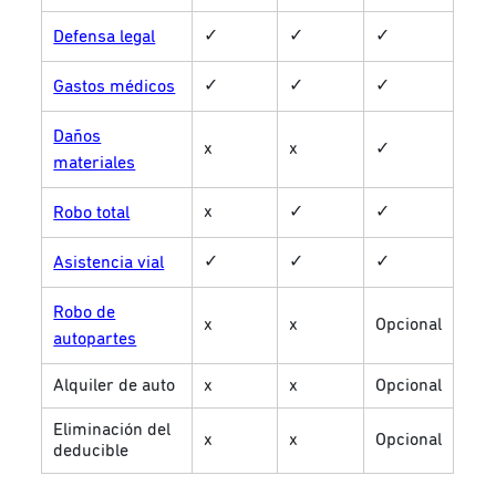
✓
✓
✓
Defensa legal
✓
✓
✓
Gastos médicos
Daños
x
x
✓
materiales
x
✓
✓
Robo total
✓
✓
✓
Asistencia vial
Robo de
x
x
Opcional
autopartes
Alquiler de auto
x
x
Opcional
Eliminación del
x
x
Opcional
deducible