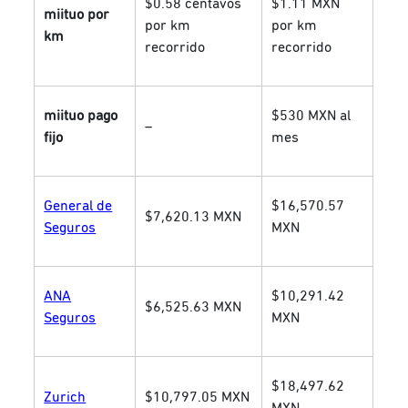
$0.58 centavos
$1.11 MXN
miituo por
por km
por km
km
recorrido
recorrido
miituo pago
$530 MXN al
–
fijo
mes
General de
$16,570.57
$7,620.13 MXN
Seguros
MXN
ANA
$10,291.42
$6,525.63 MXN
Seguros
MXN
$18,497.62
Zurich
$10,797.05 MXN