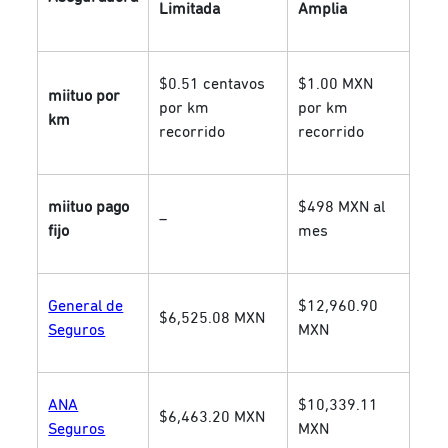
Limitada
Amplia
$0.51 centavos
$1.00 MXN
miituo por
por km
por km
km
recorrido
recorrido
miituo pago
$498 MXN al
–
fijo
mes
General de
$12,960.90
$6,525.08 MXN
Seguros
MXN
ANA
$10,339.11
$6,463.20 MXN
Seguros
MXN