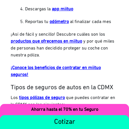
Descargas la
app miituo
Reportas tu
odómetro
al finalizar cada mes
¡Así de fácil y sencillo! Descubre cuáles son los
productos que ofrecemos en miituo
y por qué miles
de personas han decidido proteger su coche con
nuestra póliza.
¡Conoce los beneficios de contratar en miituo
seguros!
Tipos de seguros de autos en la CDMX
Los
tipos pólizas de seguro
que puedes contratar en
la CDMX son los siguientes:
Ahorra hasta el 70% en tu Seguro
Seguro por día
:
Este tipo de protección vehicular
Cotizar
es ideal
si viajas por unos días en carro en la