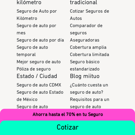
kilómetro
tradicional
Seguro de Auto por
Cotizar Seguros de
Kilómetro
Autos
Seguro de auto por
Comparador de
mes
seguros
Seguro de auto por día
Aseguradoras
Seguro de auto
Cobertura amplia
temporal
Cobertura limitada
Mejor seguro de auto
Seguro básico
Póliza de seguro
estandarizado
Estado / Ciudad
Blog miituo
Seguro de auto CDMX
¿Cuánto cuesta un
Seguro de auto Estado
seguro de auto?
de México
Requisitos para un
Seguro de auto
seguro de auto
Monterrey
Seguro por km vs
Ahorra hasta el 70% en tu Seguro
Seguro de auto Jalisco
seguro convencional
Cotizar
Seguro de auto
Tipos de seguros por