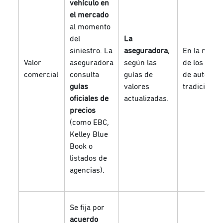
vehículo en
el mercado
al momento
del
La
siniestro. La
aseguradora
,
En la mayor
Valor
aseguradora
según las
de los segu
comercial
consulta
guías de
de auto
guías
valores
tradicionale
oficiales de
actualizadas.
precios
(como EBC,
Kelley Blue
Book o
listados de
agencias).
Se fija por
acuerdo