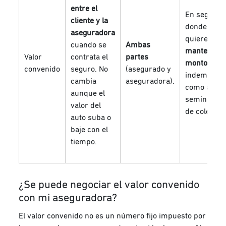
entre el
En seguros
cliente y la
donde se
aseguradora
quiere
cuando se
Ambas
mantener 
Valor
contrata el
partes
monto fijo
d
convenido
seguro. No
(asegurado y
indemnizac
cambia
aseguradora).
como autos
aunque el
seminuevos
valor del
de colecció
auto suba o
baje con el
tiempo.
¿Se puede negociar el valor convenido
con mi aseguradora?
El valor convenido no es un número fijo impuesto por