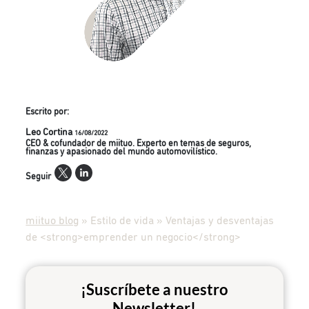
Escrito por:
Leo Cortina
16/08/2022
CEO & cofundador de miituo. Experto en temas de seguros,
finanzas y apasionado del mundo automovilístico.
Seguir
miituo blog
»
Estilo de vida
»
Ventajas y desventajas
de <strong>emprender un negocio</strong>
¡Suscríbete a nuestro
Newsletter!