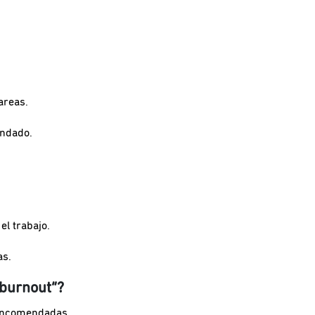
areas.
endado.
el trabajo.
as.
“burnout”?
 encomendadas.