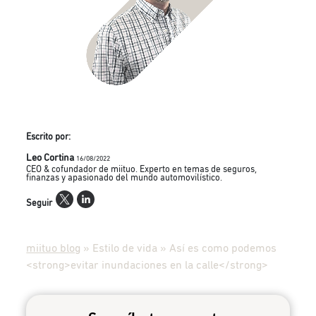
Escrito por:
Leo Cortina
16/08/2022
CEO & cofundador de miituo. Experto en temas de seguros,
finanzas y apasionado del mundo automovilístico.
Seguir
miituo blog
»
Estilo de vida
»
Así es como podemos
<strong>evitar inundaciones en la calle</strong>