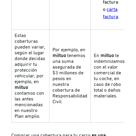
factura
o
carta
factura
.
Estas
coberturas
pueden variar,
Por ejemplo, en
según el lugar
miituo
tenemos
En
miituo
te
C
donde decidas
una suma
indemnizamos
n
adquirir tu
asegurada de
con el valor
d
protección
$3 millones de
comercial de
s
vehicular, por
pesos en
tu coche, en
e
ejemplo, en
nuestra
caso de robo
y
miituo
cobertura de
total o daños
d
contamos con
Responsabilidad
materiales.
m
las antes
Civil.
mencionadas
en nuestro
Plan amplio.
Comprar una cobertura para tu carro
es una