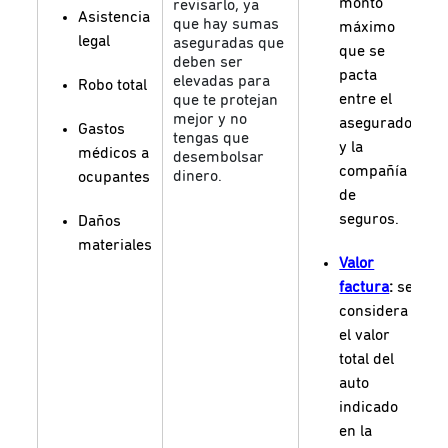
monto
revisarlo, ya
p
Asistencia
que hay sumas
máximo
e
legal
aseguradas que
que se
e
deben ser
l
pacta
elevadas para
Robo total
c
entre el
que te protejan
d
mejor y no
asegurado
Gastos
r
tengas que
y la
médicos a
desembolsar
compañía
dinero.
ocupantes
de
seguros.
Daños
materiales
Valor
factura
:
se
considera
el valor
total del
auto
indicado
en la