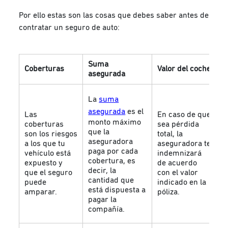
Por ello estas son las cosas que debes saber antes de
contratar un seguro de auto:
Suma
Coberturas
Valor del coche
D
asegurada
E
La
suma
e
asegurada
es el
Las
En caso de que
c
monto máximo
coberturas
sea pérdida
d
que la
son los riesgos
total, la
d
aseguradora
a los que tu
aseguradora te
d
paga por cada
vehículo está
indemnizará
bo
cobertura, es
expuesto y
de acuerdo
a
decir, la
que el seguro
con el valor
l
cantidad que
puede
indicado en la
c
está dispuesta a
amparar.
póliza.
r
pagar la
s
compañía.
p