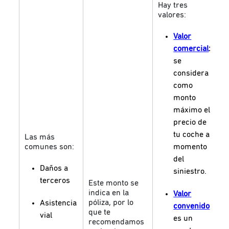
Hay tres
valores:
Valor
comercial
:
se
considera
como
monto
máximo el
precio de
tu coche al
Las más
comunes son:
momento
del
Daños a
siniestro.
terceros
Este monto se
indica en la
Valor
póliza, por lo
Asistencia
convenido
:
S
que te
vial
r
es un
recomendamos
c