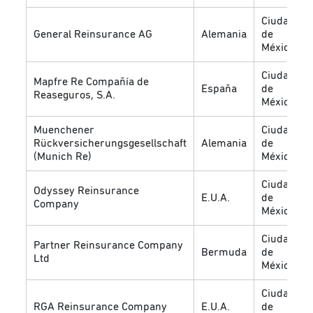
Ciudad
General Reinsurance AG
Alemania
de
México
Ciudad
Mapfre Re Compañía de
España
de
Reaseguros, S.A.
México
Muenchener
Ciudad
Rückversicherungsgesellschaft
Alemania
de
(Munich Re)
México
Ciudad
Odyssey Reinsurance
E.U.A.
de
Company
México
Ciudad
Partner Reinsurance Company
Bermuda
de
Ltd
México
Ciudad
RGA Reinsurance Company
E.U.A.
de