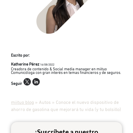
Escrito por:
Katherine Pérez
16/08/2022
Creadora de contenido & Social media manager en miituo
Comunicóloga con gran interés en temas financieros y de seguros.
Seguir
miituo blog
»
Autos
»
Conoce el nuevo dispositivo de
ahorro de gasolina que mejorará tu vida (y tu bolsillo)
¡Suscríbete a nuestro