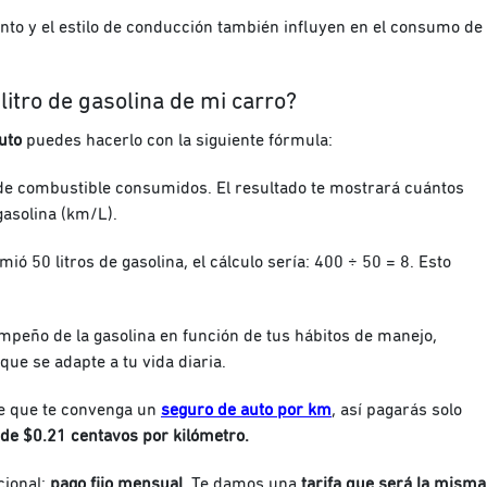
nto y el estilo de conducción también influyen en el consumo de
litro de gasolina de mi carro?
uto
puedes hacerlo con la siguiente fórmula:
s de combustible consumidos. El resultado te mostrará cuántos
 gasolina (km/L).
ió 50 litros de gasolina, el cálculo sería: 400 ÷ 50 = 8. Esto
peño de la gasolina en función de tus hábitos de manejo,
que se adapte a tu vida diaria.
le que te convenga un
seguro de auto por km
, así pagarás solo
de $0.21 centavos por kilómetro.
ional:
pago fijo mensual
. Te damos una
tarifa que será la misma