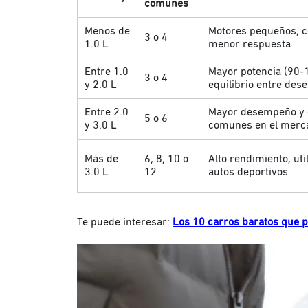
comunes
Menos de
Motores pequeños, c
3 o 4
1.0 L
menor respuesta
Entre 1.0
Mayor potencia (90-
3 o 4
y 2.0 L
equilibrio entre des
Entre 2.0
Mayor desempeño y 
5 o 6
y 3.0 L
comunes en el merc
Más de
6, 8, 10 o
Alto rendimiento; uti
3.0 L
12
autos deportivos
Te puede interesar:
Los 10 carros baratos que 