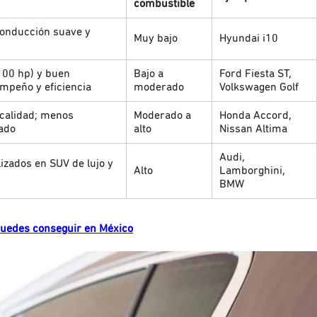
combustible
onducción suave y
Muy bajo
Hyundai i10
100 hp) y buen
Bajo a
Ford Fiesta ST,
empeño y eficiencia
moderado
Volkswagen Golf
calidad; menos
Moderado a
Honda Accord,
ado
alto
Nissan Altima
Audi,
lizados en SUV de lujo y
Alto
Lamborghini,
BMW
puedes conseguir en México