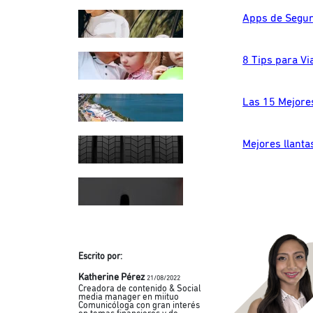
Apps de Segur
8 Tips para Vi
Las 15 Mejore
Mejores llanta
Escrito por:
Katherine Pérez
21/08/2022
Creadora de contenido & Social
media manager en miituo
Comunicóloga con gran interés