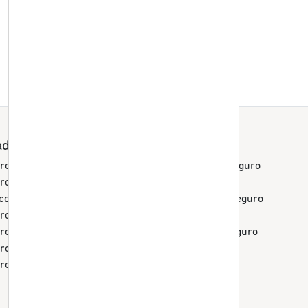
ado / Ciudad
Blog miituo
ro de auto CDMX
¿Cuánto cuesta un seguro
ro de auto Estado de
de auto?
co
Requisitos para un seguro
ro de auto Monterrey
de auto
ro de auto Jalisco
Seguro por km vs seguro
ro de auto Querétaro
convencional
ro de auto Cuernavaca
Tipos de seguros por
kilómetro
Seguros para autos