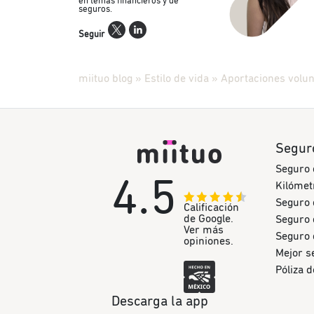
en temas financieros y de
seguros.
Seguir
miituo blog
»
Estilo de vida
»
Aportaciones volun
Segur
Seguro 
4.5
Kilómet
Seguro 
Calificación
de Google.
Seguro 
Ver más
Seguro 
opiniones.
Mejor s
Póliza 
Descarga la app