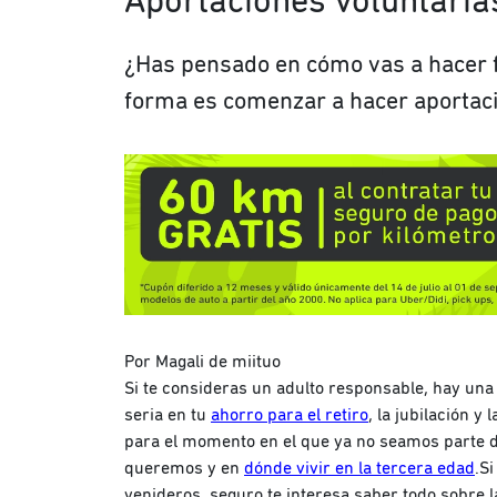
Aportaciones voluntaria
¿Has pensado en cómo vas a hacer f
forma es comenzar a hacer aportac
Por Magali de miituo
Si te consideras un adulto responsable, hay un
seria en tu
ahorro para el retiro
, la jubilación 
para el momento en el que ya no seamos parte 
queremos y en
dónde vivir en la tercera edad
.S
venideros, seguro te interesa saber todo sobre 