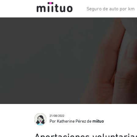
Seguro de auto por km
21/08/2022
Por Katherine Pérez de
miituo