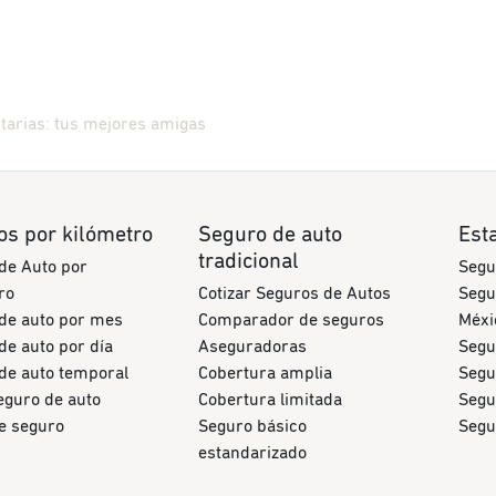
tarias: tus mejores amigas
os por kilómetro
Seguro de auto
Est
tradicional
de Auto por
Segu
ro
Cotizar Seguros de Autos
Segu
de auto por mes
Comparador de seguros
Méxi
de auto por día
Aseguradoras
Segu
de auto temporal
Cobertura amplia
Segu
eguro de auto
Cobertura limitada
Segu
de seguro
Seguro básico
Segu
estandarizado