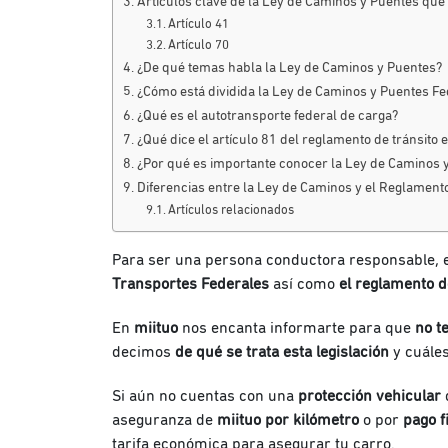
Artículos clave de la Ley de Caminos y Puentes qu
Artículo 41
Artículo 70
¿De qué temas habla la Ley de Caminos y Puentes?
¿Cómo está dividida la Ley de Caminos y Puentes F
¿Qué es el autotransporte federal de carga?
¿Qué dice el artículo 81 del reglamento de tránsito 
¿Por qué es importante conocer la Ley de Caminos 
Diferencias entre la Ley de Caminos y el Reglamento
Artículos relacionados
Para ser una persona conductora responsable,
Transportes Federales
así como
el reglamento d
En
miituo
nos encanta informarte para que
no t
decimos
de qué se trata esta legislación
y cuále
Si aún no cuentas con una
protección vehicular
q
aseguranza de
miituo por kilómetro
o por
pago f
tarifa económica para asegurar tu carro.