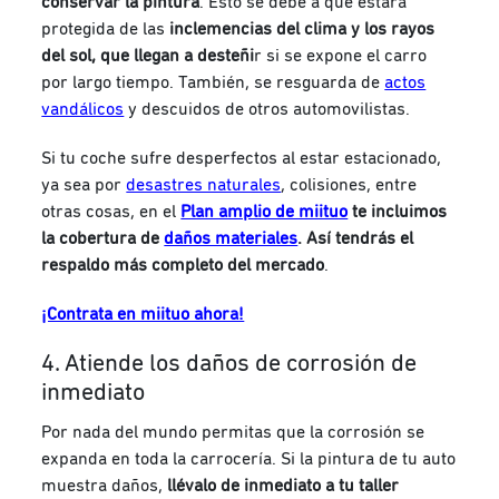
conservar la pintura
.
Esto se debe a que estará
protegida de las
inclemencias del clima y los rayos
del sol, que llegan a desteñi
r si se expone el carro
por largo tiempo. T
ambién, se resguarda de
actos
vandálicos
y descuidos de otros automovilistas.
Si tu coche sufre desperfectos al estar estacionado,
ya sea por
desastres naturales
, colisiones, entre
otras cosas, en el
Plan amplio de miituo
te incluimos
la cobertura de
daños materiales
. Así tendrás el
respaldo más completo del mercado
.
¡Contrata en miituo ahora!
4. Atiende los daños de corrosión de
inmediato
Por nada del mundo permitas que la corrosión se
expanda en toda la carrocería. Si la pintura de tu auto
muestra daños,
llévalo de inmediato a tu taller