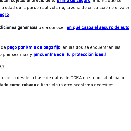
stán sujetas al precio de tu
prima de seguro
, misma que se
la edad de la persona al volante, la zona de circulación o el valor
Negro
.
diciones generales
para conocer
en qué casos el seguro de auto
d de
pago por km o de pago fijo
, en las dos se encuentran las
lo pienses más y
¡encuentra aquí tu protección ideal!
A?
 hacerlo desde la base de datos de OCRA en su portal oficial o
rtado como robado
o tiene algún otro problema necesitas: