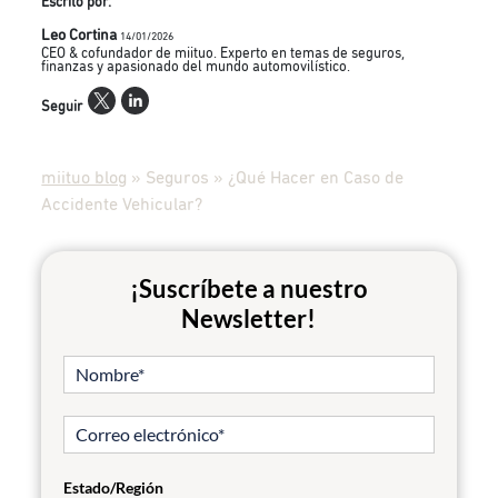
Escrito por:
Leo Cortina
14/01/2026
CEO & cofundador de miituo. Experto en temas de seguros,
finanzas y apasionado del mundo automovilístico.
Seguir
miituo blog
»
Seguros
»
¿Qué Hacer en Caso de
Accidente Vehicular?
¡Suscríbete a nuestro
Newsletter!
Estado/Región