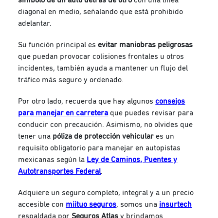
símbolo de un auto detrás de otro
con una línea
diagonal en medio, señalando que está prohibido
adelantar.
Su función principal es
evitar maniobras peligrosas
que puedan provocar colisiones frontales u otros
incidentes, también ayuda a mantener un flujo del
tráfico más seguro y ordenado.
Por otro lado, recuerda que hay algunos
consejos
para manejar en carretera
que puedes revisar para
conducir con precaución. Asimismo, no olvides que
tener una
póliza de protección vehicular
es un
requisito obligatorio para manejar en autopistas
mexicanas según la
Ley de Caminos, Puentes y
Autotransportes Federal
.
Adquiere un seguro completo, integral y a un precio
accesible con
miituo seguros
, somos una
insurtech
respaldada por
Seguros Atlas
y brindamos