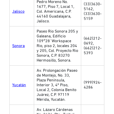
Pedro Moreno No.
(33)3630-
1677, Piso 7, Local 1,
5162,
Jalisco
Col. Americana, C.P.
(33)3630-
44160 Guadalajara,
5159
Jalisco.
Paseo Rio Sonora 205 y
Galeana, Edificio
(662)212-
109°28´Workspace
0692,
Sonora
Rio, piso 2, locales 204
(662)212-
y 205, Col. Proyecto Rio
5393
Sonora, C.P. 83270
Hermosillo, Sonora.
Av. Prolongación Paseo
de Montejo, No. 33,
Plaza Península,
(999)924-
Yucatán
Interior 3, 4º Piso,
4286
Local 2, Colonia Benito
Juárez, C.P. 97119
Mérida, Yucatán.
Av. Lázaro Cárdenas