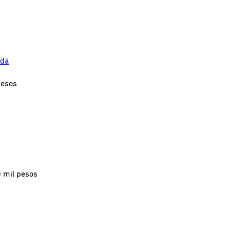
dá
pesos
 mil pesos