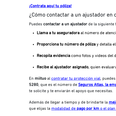
¡Contrata aquí tu póliza!
¿Cómo contactar a un ajustador en c
Puedes
contactar a un ajustador
de la siguiente
Llama a tu aseguradora
al número de atenci
Proporciona tu número de póliza
y detalla e
Recopila evidencia
como fotos y videos del 
Recibe al ajustador
asignado
, quien evaluar
En
miituo
al
contratar tu protección vial
, puedes
5280
, que es el número de
Seguros Atlas, la em
te solicite y te enviarán el apoyo que necesitas.
Además de llegar a tiempo y de brindarte la
mejo
que elijas la
modalidad de
pago por km
o el pla