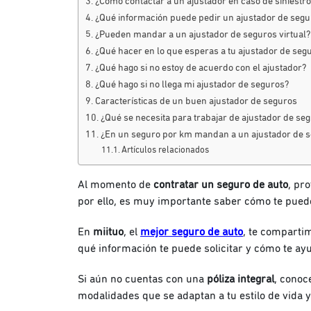
¿Cómo contactar a un ajustador en caso de siniestro
¿Qué información puede pedir un ajustador de segu
¿Pueden mandar a un ajustador de seguros virtual?
¿Qué hacer en lo que esperas a tu ajustador de seg
¿Qué hago si no estoy de acuerdo con el ajustador?
¿Qué hago si no llega mi ajustador de seguros?
Características de un buen ajustador de seguros
¿Qué se necesita para trabajar de ajustador de se
¿En un seguro por km mandan a un ajustador de 
Artículos relacionados
Al momento de
contratar un seguro de auto
, pr
por ello, es muy importante saber cómo te pue
En
miituo
, el
mejor seguro de auto
, te comparti
qué información te puede solicitar y cómo te ayu
Si aún no cuentas con una
póliza integral
, conoc
modalidades que se adaptan a tu estilo de vida y 