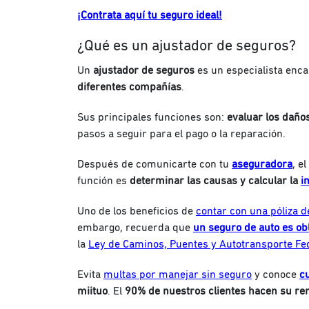
¡Contrata aquí tu seguro ideal!
¿Qué es un ajustador de seguros?
Un
ajustador de seguros
es un especialista enc
diferentes compañías
.
Sus principales funciones son:
evaluar los daños
pasos a seguir para el pago o la reparación.
Después de comunicarte con tu
aseguradora
, e
función es
determinar las causas y calcular la
i
Uno de los beneficios de
contar con una póliza d
embargo, recuerda que
un seguro de auto es ob
la
Ley de Caminos, Puentes y Autotransporte Fe
Evita
multas por manejar sin seguro
y conoce
c
miituo
. El
90% de nuestros clientes hacen su r