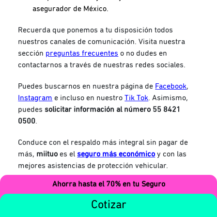
asegurador de México.
Recuerda que ponemos a tu disposición todos
nuestros canales de comunicación. Visita nuestra
sección
preguntas frecuentes
o no dudes en
contactarnos a través de nuestras redes sociales.
Puedes buscarnos en nuestra página de
Facebook
,
Instagram
e incluso en nuestro
Tik Tok
.
Asimismo,
puedes
solicitar información al número 55 8421
0500
.
Conduce con el respaldo más integral sin pagar de
más,
miituo
es el
seguro más económico
y con las
mejores asistencias de protección vehicular.
Ahorra hasta el 70% en tu Seguro
¡Contrata aquí la mejor asistencia automovilística!
Cotizar