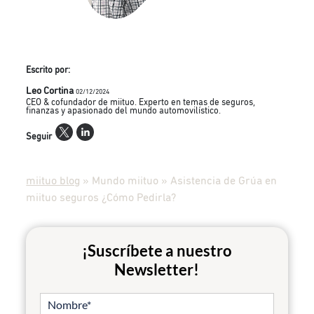
Escrito por:
Leo Cortina
02/12/2024
CEO & cofundador de miituo. Experto en temas de seguros,
finanzas y apasionado del mundo automovilístico.
Seguir
miituo blog
»
Mundo miituo
»
Asistencia de Grúa en
miituo seguros ¿Cómo Pedirla?
¡Suscríbete a nuestro
Newsletter!