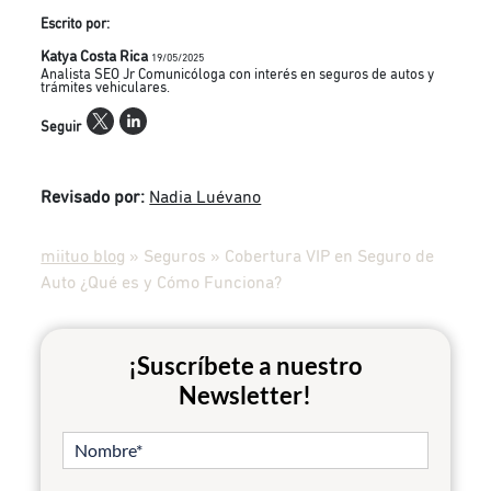
Escrito por:
Katya Costa Rica
19/05/2025
Analista SEO Jr Comunicóloga con interés en seguros de autos y
trámites vehiculares.
Seguir
Revisado por:
Nadia Luévano
miituo blog
»
Seguros
»
Cobertura VIP en Seguro de
Auto ¿Qué es y Cómo Funciona?
¡Suscríbete a nuestro
Newsletter!