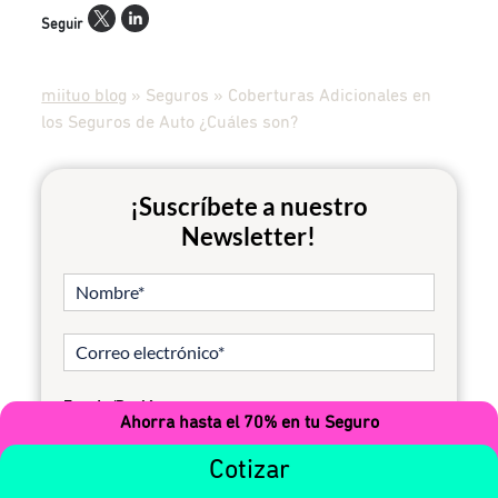
Seguir
miituo blog
»
Seguros
»
Coberturas Adicionales en
los Seguros de Auto ¿Cuáles son?
¡Suscríbete a nuestro
Newsletter!
Estado/Región
Ahorra hasta el 70% en tu Seguro
Cotizar
Por favor, revisa tu correo electrónico para confirmar