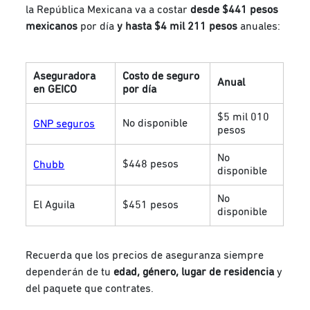
la República Mexicana va a costar
desde $441 pesos
mexicanos
por día
y hasta $4 mil 211 pesos
anuales:
Aseguradora
Costo de seguro
Anual
en GEICO
por día
$5 mil 010
No disponible
GNP seguros
pesos
No
$448 pesos
Chubb
disponible
No
El Aguila
$451 pesos
disponible
Recuerda que los precios de aseguranza siempre
dependerán de tu
edad, género, lugar de residencia
y
del paquete que contrates.