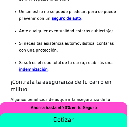
Un siniestro no se puede predecir, pero se puede
prevenir con un
seguro de auto
.
Ante cualquier eventualidad estarás cubierto(a).
Si necesitas asistencia automovilística, contarás
con una protección.
Si sufres el robo total de tu carro, recibirás una
indemnización
.
¡Contrata la aseguranza de tu carro en
miituo!
Algunos beneficios de adquirir la aseguranza de tu
coche en
miituo
, son las siguientes:
Ahorra hasta el 70% en tu Seguro
No tenemos plazos forzosos.
Cotizar