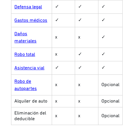
✓
✓
✓
Defensa legal
✓
✓
✓
Gastos médicos
Daños
x
x
✓
materiales
x
✓
✓
Robo total
✓
✓
✓
Asistencia vial
Robo de
x
x
Opcional
autopartes
Alquiler de auto
x
x
Opcional
Eliminación del
x
x
Opcional
deducible