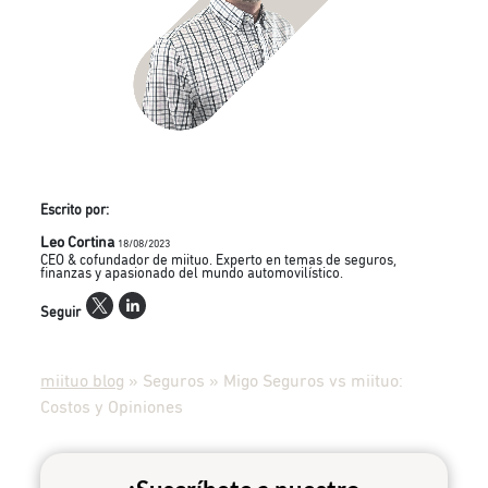
Escrito por:
Leo Cortina
18/08/2023
CEO & cofundador de miituo. Experto en temas de seguros,
finanzas y apasionado del mundo automovilístico.
Seguir
miituo blog
»
Seguros
»
Migo Seguros vs miituo:
Costos y Opiniones