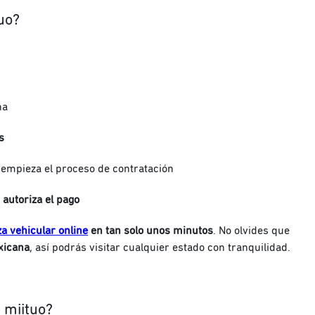
uo?
na
s
y empieza el proceso de contratación
 autoriza el pago
a vehicular online
en tan solo unos minutos
. No olvides que
xicana
, así podrás visitar cualquier estado con tranquilidad.
n miituo?