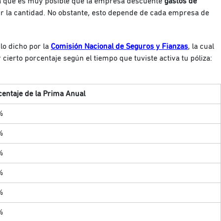
a que es muy posible que la empresa descuente
gastos de
cir la cantidad. No obstante, esto depende de cada empresa de
lo dicho por la
Comisión Nacional de Seguros y Fianzas
, la cual
ierto porcentaje según el tiempo que tuviste activa tu póliza:
centaje de la Prima Anual
%
%
%
%
%
%