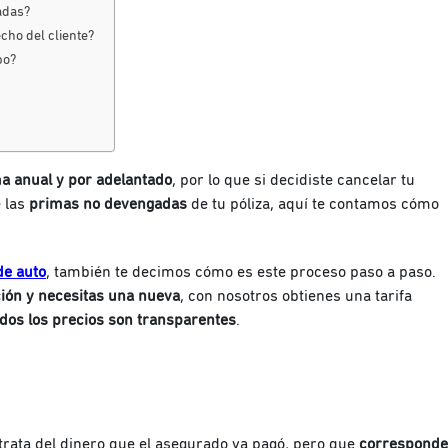
gadas?
cho del cliente?
bo?
ma anual y por adelantado
, por lo que si decidiste cancelar tu
e las
primas no devengadas
de tu póliza, aquí te contamos cómo
de auto
, también te decimos cómo es este proceso paso a paso.
cción y necesitas una nueva
, con nosotros obtienes una tarifa
odos los precios son transparentes
.
trata del dinero que el asegurado ya pagó, pero que
corresponde