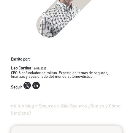
Escrito por:
Leo Cortina
16/08/2023
CEO & cofundador de miituo. Experto en temas de seguros,
finanzas y apasionado del mundo automovilístico.
Seguir
miituo blog
»
Seguros
»
Qiip Seguros ¿Qué es y Cómo
funciona?