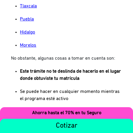
Tlaxcala
Puebla
Hidalgo
Morelos
No obstante, algunas cosas a tomar en cuenta son:
Este trámite no te deslinda de hacerlo en el lugar
donde obtuviste tu matrícula
Se puede hacer en cualquier momento mientras
el programa esté activo
Debes presentar
los mismos documentos que
Ahorra hasta el 70% en tu Seguro
cualquier vehículo con placas de la capital
Cotizar
También debes sacar una cita