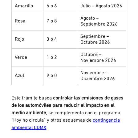
Amarillo
5 o 6
Julio – Agosto 2026
Agosto –
Rosa
7 o 8
Septiembre 2026
Septiembre –
Rojo
3 o 4
Octubre 2026
Octubre –
Verde
1 o 2
Noviembre 2026
Noviembre –
Azul
9 o 0
Diciembre 2026
Este trámite busca
controlar las emisiones de gases
de los automóviles para reducir el impacto en el
medio ambiente
, se complementa con el programa
“Hoy no circula” y otros esquemas de
contingencia
ambiental CDMX
.