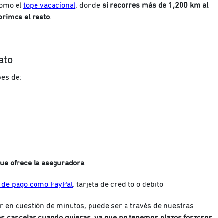
como el
tope vacacional
, donde
si recorres más de 1,200 km al
brimos el resto
.
ato
bes de:
que ofrece la aseguradora
 de pago como PayPal
, tarjeta de crédito o débito
 en cuestión de minutos, puede ser a través de nuestras
s cancelar cuando quieras, ya que no tenemos plazos forzosos.