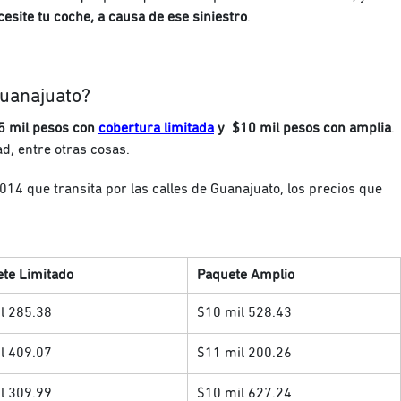
esite tu coche, a causa de ese siniestro
.
Guanajuato?
$5 mil pesos con
cobertura limitada
y $10 mil pesos con amplia
.
ad, entre otras cosas.
14 que transita por las calles de Guanajuato, los precios que
te Limitado
Paquete Amplio
l 285.38
$10 mil 528.43
l 409.07
$11 mil 200.26
l 309.99
$10 mil 627.24