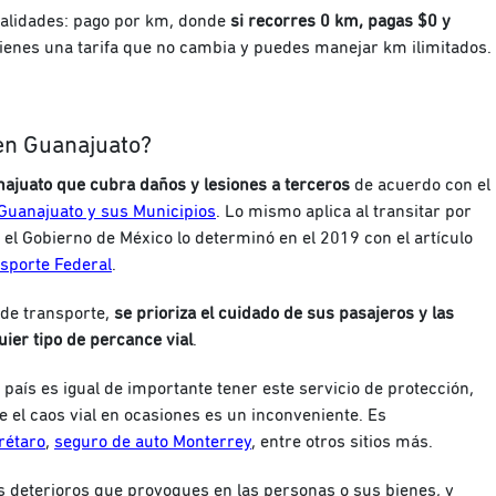
alidades: pago por km, donde
si recorres 0 km, pagas $0 y
o tienes una tarifa que no cambia y puedes manejar km ilimitados.
 en Guanajuato?
najuato que cubra daños y lesiones a terceros
de acuerdo con el
 Guanajuato y sus Municipios
. Lo mismo aplica al transitar por
el Gobierno de México lo determinó en el 2019 con el artículo
sporte Federal
.
y de transporte,
se prioriza el cuidado de sus pasajeros y las
ier tipo de percance vial
.
 país es igual de importante tener este servicio de protección,
el caos vial en ocasiones es un inconveniente. Es
rétaro
,
seguro de auto Monterrey
, entre otros sitios más.
s deterioros que provoques en las personas o sus bienes, y