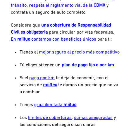
tránsito
,
respeta el reglamento vial de la
CDMX
y
contrata un seguro de auto completo.
Considera que
una cobertura de Responsabilidad
Civil es obligatoria
para circular por vías federales.
En
miituo
contamos con beneficios únicos
para ti:
Tienes el
mejor seguro al precio más competitivo
Tú eliges si tener un
plan de pago fijo o por km
Si el
pago por km
te deja de convenir, con
el
servicio de
miiflex
te damos un precio que no va
a cambiar
Tienes
grúa ilimitada
miituo
Los
límites de coberturas
,
sumas aseguradas
y
las condiciones del seguro son claras