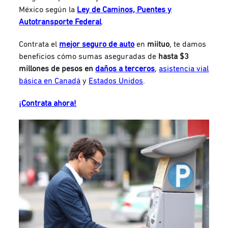
México según la
Ley de Caminos, Puentes y
Autotransporte Federal
.
Contrata el
mejor seguro de auto
en
miituo
, te damos
beneficios cómo sumas aseguradas de
hasta $3
millones de pesos en
daños a terceros
,
asistencia vial
básica en Canadá
y
Estados Unidos
.
¡Contrata ahora!