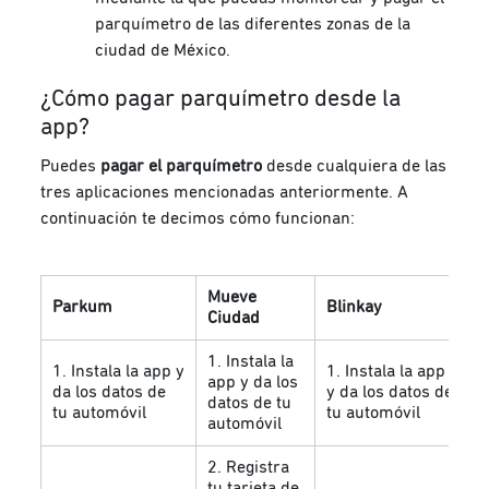
parquímetro de las diferentes zonas de la
ciudad de México.
¿Cómo pagar parquímetro desde la
app?
Puedes
pagar el parquímetro
desde cualquiera de las
tres aplicaciones mencionadas anteriormente. A
continuación te decimos cómo funcionan:
Mueve
Parkum
Blinkay
Ciudad
1. Instala la
1. Instala la app y
1. Instala la app
app y da los
da los datos de
y da los datos de
datos de tu
tu automóvil
tu automóvil
automóvil
2. Registra
tu tarjeta de