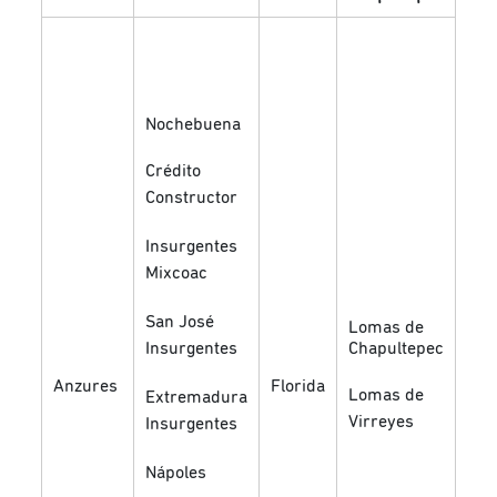
Bos
Cha
Cha
Nochebuena
Mor
Crédito
Pol
Constructor
Cha
Insurgentes
Pol
Mixcoac
Ref
San José
Lomas de
Pal
Insurgentes
Chapultepec
Del
Anzures
Florida
Lomas de
Extremadura
Virreyes
Insurgentes
Los
Nápoles
Rin