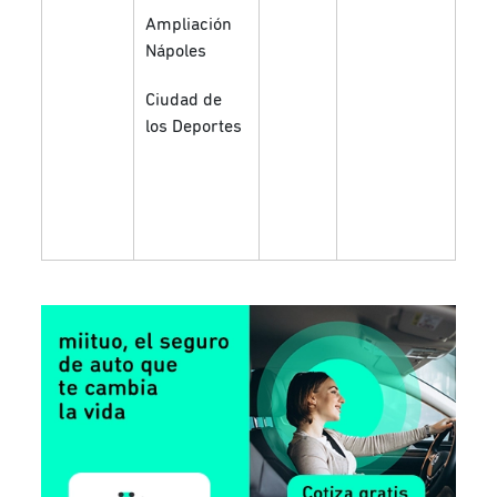
Bos
Ampliación
Nápoles
Mor
Sec
Ciudad de
Ala
los Deportes
Mor
Sec
Pal