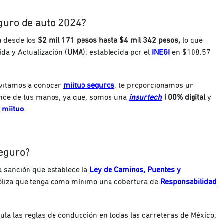
eguro de auto 2024?
a desde los
$2 mil 171 pesos hasta $4 mil 342 pesos,
lo que
da y Actualización (
UMA
); establecida por el
INEGI
en $108.57
invitamos a conocer
miituo seguros
, te proporcionamos un
cance de tus manos, ya que, somos una
insurtech
100% digital
y
 miituo
.
seguro?
a sanción que establece la
Ley de Caminos, Puentes y
óliza que tenga como mínimo una cobertura de
Responsabilidad
pula las reglas de conducción en todas las carreteras de México,