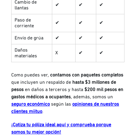
Cambio de
✔
✔
✔
llantas
Paso de
✔
✔
✔
corriente
Envío de grúa
✔
✔
✔
Daños
X
✔
✔
materiales
Como puedes ver,
contamos con paquetes completos
que incluyen un respaldo de
hasta $3 millones de
pesos
en daños a terceros y hasta
$200 mil pesos en
gastos médicos a ocupantes
, además, somos un
seguro económico
según las
opiniones de nuestros
clientes miituo
.
¡Cotiza tu póliza ideal aquí y comprueba porque
somos tu mejor opción!