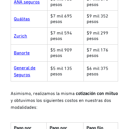
ANA seguros
pesos
pesos
$7 mil 695
$9 mil 352
Quálitas
pesos
pesos
$7 mil 594
$9 mil 299
Zurich
pesos
pesos
$5 mil 909
$7 mil 176
Banorte
pesos
pesos
General de
$5 mil 135
$6 mil 375
pesos
pesos
Seguros
Asimismo, realizamos la misma
cotización con miituo
y obtuvimos los siguientes costos en nuestras dos
modalidades:
Pago por
Pago por
Pago fijo