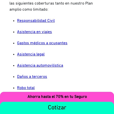
las siguientes coberturas tanto en nuestro Plan
amplio como limitado:
Responsabilidad Civil
Asistencia en viajes
Gastos médicos a ocupantes
Asistencia legal
Asistencia automovilística
Daños a terceros
Robo total
Ahorra hasta el 70% en tu Seguro
Además, si adquieres nuestro Plan amplio, te
cuidamos con los
daños materiales
que sufra tu
Cotizar
vehículo en caso de incidente vial con un deducible