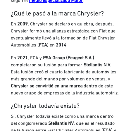
según el
medio especializado Motor
.
¿Qué le pasó a la marca Chrysler?
En
2009
, Chrysler se declaró en quiebra, después,
Chrysler formó una alianza estratégica con Fiat que
eventualmente llevó a la formación de Fiat Chrysler
Automobiles (
FCA
) en
2014
.
En
2021
, FCA y
PSA Group (Peugeot S.A.)
completaron su fusión para formar
Stellantis N.V.
Esta fusión creó el cuarto fabricante de automóviles
más grande del mundo por volumen de ventas, y
Chrysler se convirtió en una marca
dentro de este
nuevo grupo de empresas de la industria automotriz.
¿Chrysler todavía existe?
Sí, Chrysler todavía existe como una marca dentro
del conglomerado
Stellantis NV
, que es el resultado
de la fusión entre Fiat Chrysler Automobiles (
FCA
) y