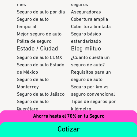
mes
seguros
Seguro de auto por día
Aseguradoras
Seguro de auto
Cobertura amplia
temporal
Cobertura limitada
Mejor seguro de auto
Seguro básico
Póliza de seguro
estandarizado
Estado / Ciudad
Blog miituo
Seguro de auto CDMX
¿Cuánto cuesta un
Seguro de auto Estado
seguro de auto?
de México
Requisitos para un
Seguro de auto
seguro de auto
Monterrey
Seguro por km vs
Seguro de auto Jalisco
seguro convencional
Seguro de auto
Tipos de seguros por
Querétaro
kilómetro
Seguro de auto
Seguros para autos
Ahorra hasta el 70% en tu Seguro
Cuernavaca
económicos
Cotizar
Coberturas de seguros