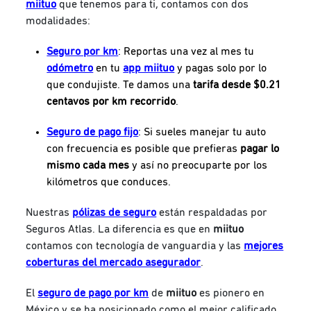
miituo
que tenemos para ti, contamos con dos
modalidades:
Seguro por km
:
Reportas una vez al mes tu
odómetro
en tu
app miituo
y pagas solo por lo
que condujiste. Te damos una
tarifa desde $0.21
centavos por km recorrido
.
Seguro de pago fijo
:
Si sueles manejar tu auto
con frecuencia es posible que prefieras
pagar lo
mismo cada mes
y así no preocuparte por los
kilómetros que conduces.
Nuestras
pólizas de seguro
están respaldadas por
Seguros Atlas. La diferencia es que en
miituo
contamos con tecnología de vanguardia y las
mejores
coberturas del mercado asegurador
.
El
seguro de pago por km
de
miituo
es pionero en
México y se ha posicionado como el mejor calificado