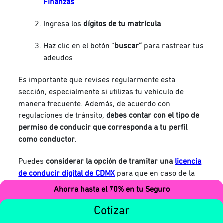
Finanzas
Ingresa los
dígitos de tu matrícula
Haz clic en el botón “
buscar”
para rastrear tus
adeudos
Es importante que revises regularmente esta
sección, especialmente si utilizas tu vehículo de
manera frecuente. Además, de acuerdo con
regulaciones de tránsito,
debes
contar con el tipo de
permiso de conducir que corresponda a tu perfil
como conductor
.
Puedes
considerar la opción de tramitar una
licencia
de conducir digital de CDMX
para que en caso de la
pérdida de tu documento físico
aún cuentes con esta
Ahorra hasta el 70% en tu Seguro
identificación tan importante
y evites
la multa por
Cotizar
manejar sin el.