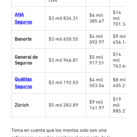
civil
$14
ANA
$6 mil
$3 mil 834.31
mil
385.67
Seguros
701.34
$4 mil
$9 mil
Banorte
$3 mil 650.55
092.97
456.16
$14
General de
$5 mil
$3 mil 946.81
mil
Seguros
917.51
763.60
Quálitas
$4 mil
$8 mil
$3 mil 192.03
503.04
405.29
Seguros
$19
$9 mil
Zúrich
$5 mil 283.89
mil
141.97
885.27
Toma en cuenta que los montos solo son una