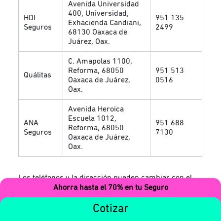
Avenida Universidad
400, Universidad,
HDI
951 135
Exhacienda Candiani,
Seguros
2499
68130 Oaxaca de
Juárez, Oax.
C. Amapolas 1100,
Reforma, 68050
951 513
Quálitas
Oaxaca de Juárez,
0516
Oax.
Avenida Heroica
Escuela 1012,
ANA
951 688
Reforma, 68050
Seguros
7130
Oaxaca de Juárez,
Oax.
Los teléfonos y la dirección pueden cambiar con el
Ahorra hasta el 70% en tu Seguro
tiempo.
Recuerda que puedes contratar tu seguro sin
salir de casa y pagando lo justo con
miituo
, el
seguro
Cotizar
de auto por kilómetro
, que te cobra solo los kms que