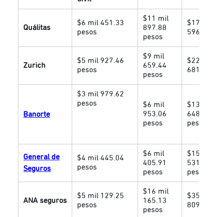
$11 mil
$6 mil 451.33
$17 mil
Quálitas
897.88
pesos
596.84.
pesos
$9 mil
$5 mil 927.46
$22 mil
Zurich
659.44
pesos
681.61 
pesos
$3 mil 979.62
pesos
$6 mil
$13 mil
953.06
648.50
Banorte
pesos
pesos
$6 mil
$15 mil
General de
$4 mil 445.04
405.91
531.55
pesos
Seguros
pesos
pesos
$16 mil
$5 mil 129.25
$35 mil
ANA seguros
165.13
pesos
809.69 
pesos