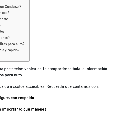
gún Condusef?
micos?
 costo
co
tos
menos?
lizas para auto?
ble y rápido?
una protección vehicular,
te compartimos toda la información
os para auto
.
paldo a costos accesibles. Recuerda que contamos con:
sigues con respaldo
in importar lo que manejes