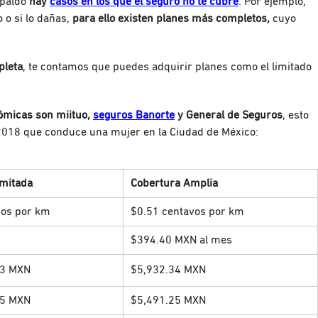
spaldo
hay
casos en los que el seguro no te cubre
. Por ejemplo,
 o si lo dañas,
para ello existen planes más completos,
cuyo
pleta
, te contamos que puedes adquirir planes como el limitado
ómicas son miituo,
seguros Banorte
y General de Seguros
, esto
2018 que conduce una mujer en la Ciudad de México:
imitada
Cobertura Amplia
vos por km
$0.51 centavos por km
$394.40 MXN al mes
93 MXN
$5,932.34 MXN
95 MXN
$5,491.25 MXN