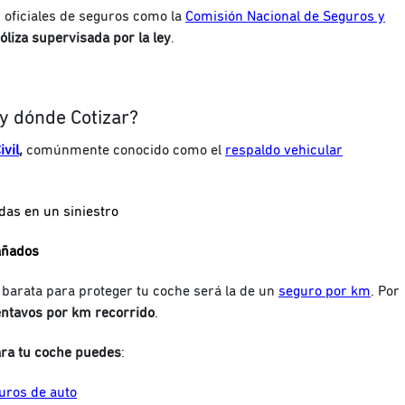
 oficiales de seguros como la
Comisión Nacional de Seguros y
liza supervisada por la ley
.
y dónde Cotizar?
vil
,
comúnmente conocido como el
respaldo vehicular
das en un siniestro
añados
s barata para proteger tu coche será la de un
seguro por km
. Por
ntavos por km recorrido
.
ara tu coche puedes
:
guros de auto