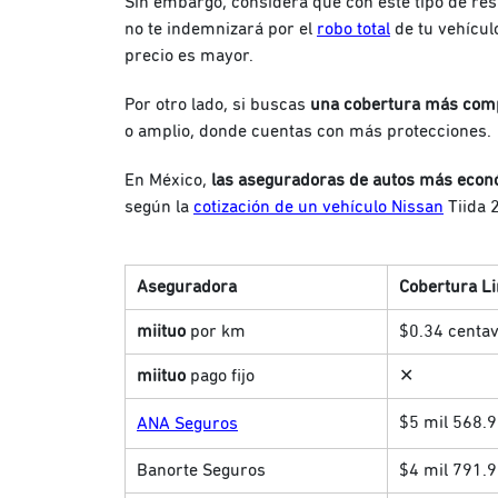
Sin embargo, considera que con este tipo de re
no te indemnizará por el
robo total
de tu vehículo
precio es mayor.
Por otro lado, si buscas
una cobertura más com
o amplio, donde cuentas con más protecciones.
En México,
las aseguradoras de autos más econ
según la
cotización de un vehículo Nissan
Tiida 
Aseguradora
Cobertura L
miituo
por km
$0.34 centa
miituo
pago fijo
✕
$5 mil 568.
ANA Seguros
Banorte Seguros
$4 mil 791.