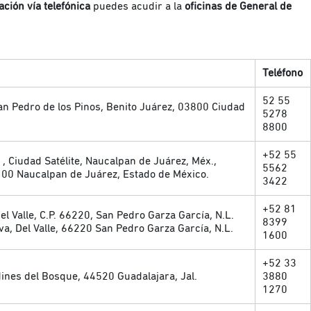
ación vía telefónica
puedes acudir a la
oficinas de General de
n:
Teléfono
52 55
an Pedro de los Pinos, Benito Juárez, 03800 Ciudad
5278
8800
+52 55
 , Ciudad Satélite, Naucalpan de Juárez, Méx.,
5562
3100 Naucalpan de Juárez, Estado de México.
3422
+52 81
el Valle, C.P. 66220, San Pedro Garza García, N.L.
8399
va, Del Valle, 66220 San Pedro Garza García, N.L.
1600
+52 33
ines del Bosque, 44520 Guadalajara, Jal.
3880
1270