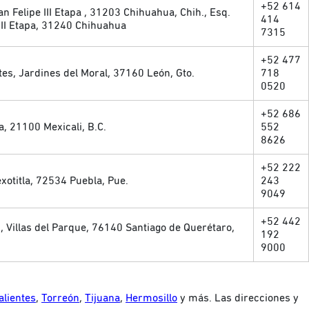
+52 614
 Felipe III Etapa , 31203 Chihuahua, Chih., Esq.
414
III Etapa, 31240 Chihuahua
7315
+52 477
tes, Jardines del Moral, 37160 León, Gto.
718
0520
+52 686
a, 21100 Mexicali, B.C.
552
8626
+52 222
otitla, 72534 Puebla, Pue.
243
9049
+52 442
 Villas del Parque, 76140 Santiago de Querétaro,
192
9000
lientes
,
Torreón
,
Tijuana
,
Hermosillo
y más. Las direcciones y