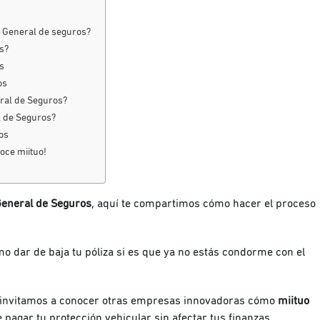
s
n General de seguros?
s?
s
os
eral de Seguros?
l de Seguros?
ros
oce miituo!
General de Seguros
, aquí te compartimos cómo hacer el proceso
dar de baja tu póliza si es que ya no estás condorme con el
 invitamos a conocer otras empresas innovadoras cómo
miituo
e pagar tu protección vehicular sin afectar tus finanzas.