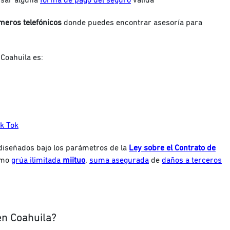
usar alguna
forma de pago del seguro
válida
meros telefónicos
donde puedes encontrar asesoría para
Coahuila es:
ik Tok
diseñados bajo los parámetros de la
Ley sobre el Contrato de
omo
grúa ilimitada
miituo
,
suma asegurada
de
daños a terceros
en Coahuila?