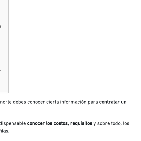
la
?
l norte debes conocer cierta información para
contratar un
indispensable
conocer los costos, requisitos
y sobre todo, los
ñías
.