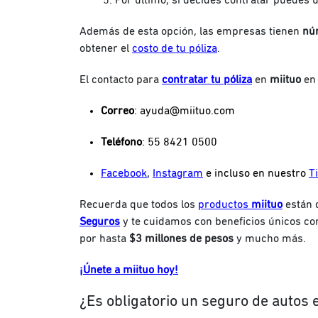
Por último, si decides contratar puedes 
Además de esta opción, las empresas tienen
nú
obtener el
costo de tu póliza
.
El contacto para
contratar tu póliza
en
miituo
en 
Correo
:
ayuda@miituo.com
Teléfono
: 55 8421 0500
Facebook
,
Instagram
e incluso en nuestro
T
Recuerda que todos los
productos
miituo
están 
Seguros
y te cuidamos con beneficios únicos c
por hasta
$3 millones de pesos
y mucho más.
¡Únete a miituo hoy!
¿Es obligatorio un seguro de autos 